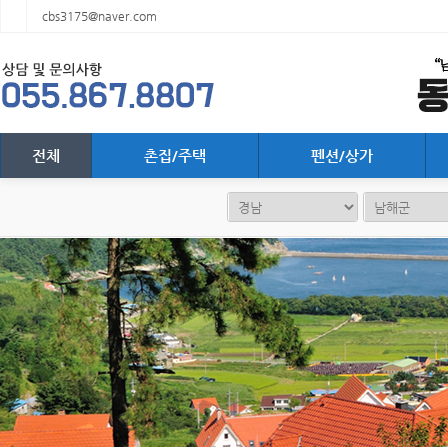
cbs3175@naver.com
전체
촌집/주택
펜션/상가