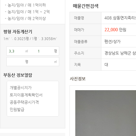
- 농지/임야 / 매 1억이하
매물간편검색
- 농지/임야 / 매 1억 ~ 2억
408.삼동면지족리
매물명
- 농지/임야 / 매 2억이상
22,000
만원
매매가
평형 자동계산기
1m² ≒ 0.3025평 / 1평 ≒ 3.3058m²
펜션/상가
매물종류
㎡
평
경상남도 남해군 
주소지
평
㎡
대
지목
부동산 정보열람
사진정보
개별공시지가
토지이용계획확인서
공동주택공시가격
민원발급