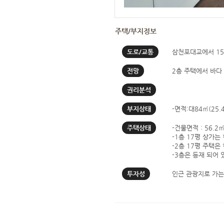
주택/부지정보
도로/교통
삼천포대교에서 15
전망
2층 주택에서 바다
권리분석
부지상태
-면적:대84㎡(25.
주택상태
-건물면적 : 56.2㎡
-1층 17평 상가는
-2층 17평 주택
-3층은 등재 되어
투자성
인근 관광지로 가는