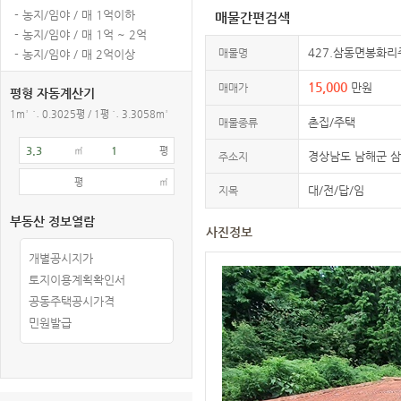
- 농지/임야 / 매 1억이하
매물간편검색
- 농지/임야 / 매 1억 ~ 2억
427.삼동면봉화리
매물명
- 농지/임야 / 매 2억이상
15,000
만원
매매가
평형 자동계산기
1m² ≒ 0.3025평 / 1평 ≒ 3.3058m²
촌집/주택
매물종류
㎡
평
경상남도 남해군 
주소지
평
㎡
대/전/답/임
지목
부동산 정보열람
사진정보
개별공시지가
토지이용계획확인서
공동주택공시가격
민원발급