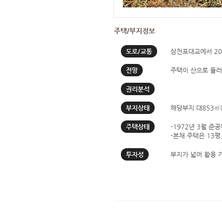
주택/부지정보
도로/교통
삼천포대교에서 20
전망
주택이 산으로 둘러
권리분석
부지상태
해당부지:대853㎡(2
주택상태
-1972년 3월 
-본채 주택은 13
투자성
부지가 넓어 활용 