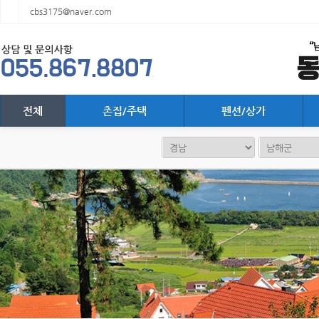
cbs3175@naver.com
전체
촌집/주택
펜션/상가