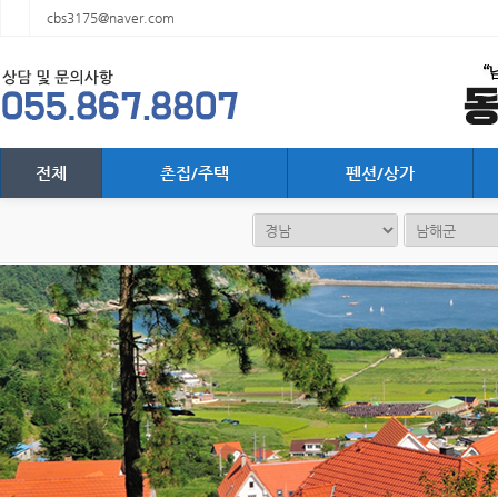
cbs3175@naver.com
전체
촌집/주택
펜션/상가