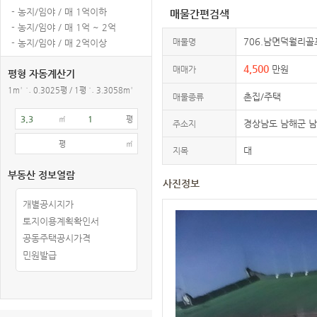
- 농지/임야 / 매 1억이하
매물간편검색
- 농지/임야 / 매 1억 ~ 2억
706.남면덕월리골
매물명
- 농지/임야 / 매 2억이상
4,500
만원
매매가
평형 자동계산기
1m² ≒ 0.3025평 / 1평 ≒ 3.3058m²
촌집/주택
매물종류
㎡
평
경상남도 남해군 
주소지
평
㎡
대
지목
부동산 정보열람
사진정보
개별공시지가
토지이용계획확인서
공동주택공시가격
민원발급