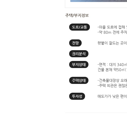
주택/부지정보
도로/교통
-마을 도로에 접해
-약 80m 전에 
전망
햇볕이 잘드는 곳이
권리분석
부지상태
-면적 : 대지 340㎡
건물 본채 약50㎡(1
주택상태
-건축물대장상 오래
-주택 외관은 괜찮
투자성
매도가가 낮은 편이