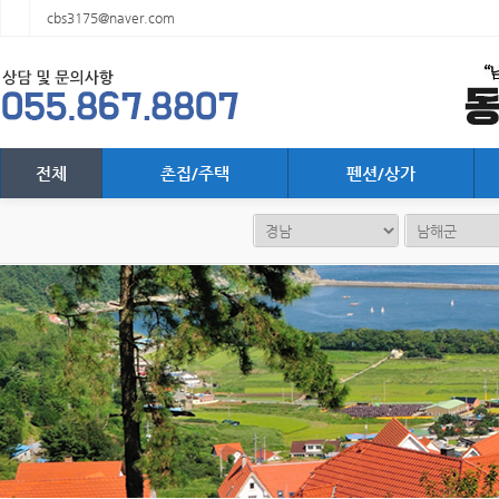
cbs3175@naver.com
전체
촌집/주택
펜션/상가