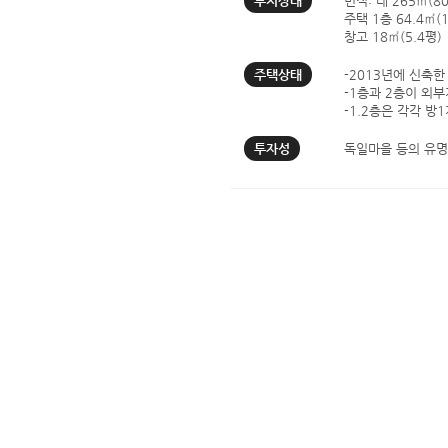
부지상태
면적: 대 265㎡(8
주택 1층 64.4㎡(1
창고 18㎡(5.4평)
주택상태
-2013년에 신축
-1층과 2층이 외
-1.2층은 각각 
투자성
독일마을 등의 유명