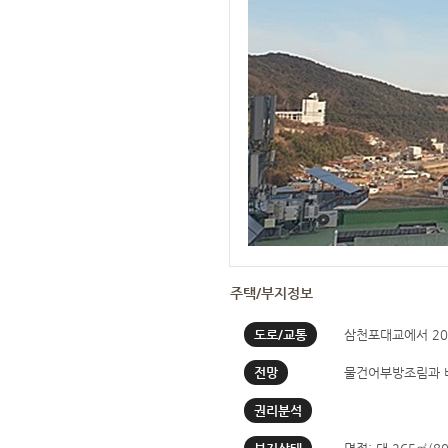
주택/부지정보
도로/교통
삼천포대교에서 20
전망
물건어부방조림과 
권리분석