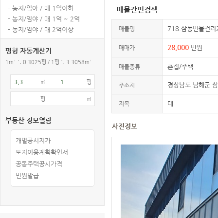
- 농지/임야 / 매 1억이하
매물간편검색
- 농지/임야 / 매 1억 ~ 2억
718.삼동면물건리
매물명
- 농지/임야 / 매 2억이상
28,000
만원
매매가
평형 자동계산기
1m² ≒ 0.3025평 / 1평 ≒ 3.3058m²
촌집/주택
매물종류
㎡
평
경상남도 남해군 
주소지
평
㎡
대
지목
부동산 정보열람
사진정보
개별공시지가
토지이용계획확인서
공동주택공시가격
민원발급