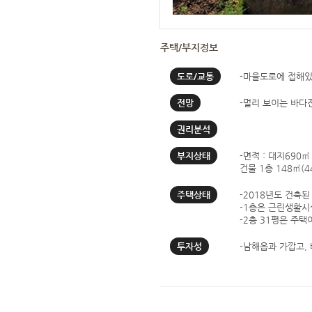
주택/부지정보
도로/교통
-마을도로에 접해있
전망
-멀리 보이는 바다
권리분석
부지상태
-면적 : 대지690㎡ 
건물 1층 148㎡(44
주택상태
-2018년도 건축
-1층은 근린생활시
-2층 31평은 주택
투자성
-남해읍과 가깝고,