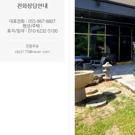
전화상담안내
대표전화 : 055-867-8807
펜션/주택 :
토지/임야 : 010-6232-5100
연중무휴
cbs3175@naver.com