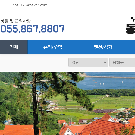
cbs3175@naver.com
전체
촌집/주택
펜션/상가