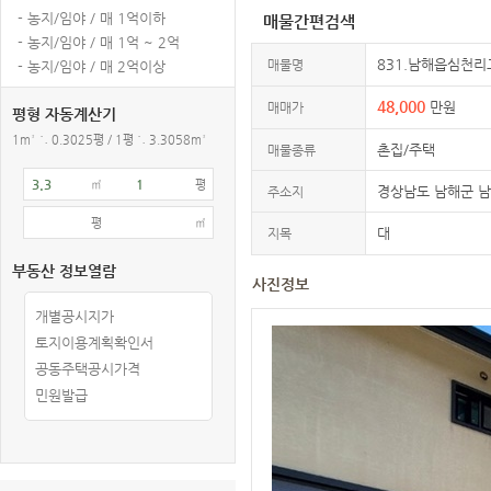
- 농지/임야 / 매 1억이하
매물간편검색
- 농지/임야 / 매 1억 ~ 2억
831.남해읍심천리
매물명
- 농지/임야 / 매 2억이상
48,000
만원
매매가
평형 자동계산기
1m² ≒ 0.3025평 / 1평 ≒ 3.3058m²
촌집/주택
매물종류
㎡
평
경상남도 남해군 
주소지
평
㎡
대
지목
부동산 정보열람
사진정보
개별공시지가
토지이용계획확인서
공동주택공시가격
민원발급