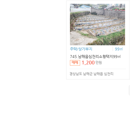
주택/상가부지
99㎡
745.남해읍심천리소형택지99㎡
1,200
만원
매매
경상남도 남해군 남해읍 심천리