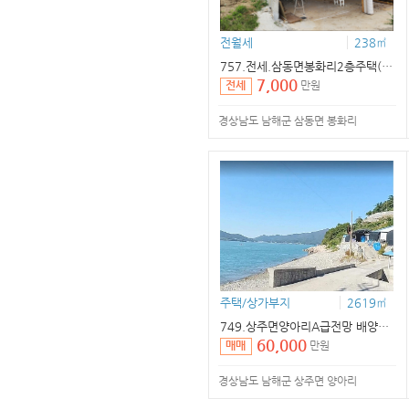
전
월세
238㎡
757.
전세
.삼동면봉화리2층주택(1,2층50평)(바다X)
7,000
만원
전세
경상남도 남해군 삼동면 봉화리
주택/상가부지
2619㎡
749.상주면양아리A급전망 배양장.택지
60,000
만원
매매
경상남도 남해군 상주면 양아리