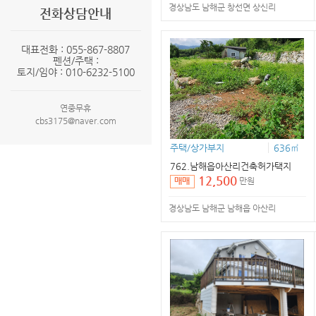
경상남도 남해군 창선면 상신리
전화상담안내
대표전화 : 055-867-8807
펜션/주택 :
토지/임야 : 010-6232-5100
연중무휴
cbs3175@naver.com
주택/상가부지
636㎡
762.남해읍아산리건축허가택지
12,500
만원
매매
경상남도 남해군 남해읍 아산리