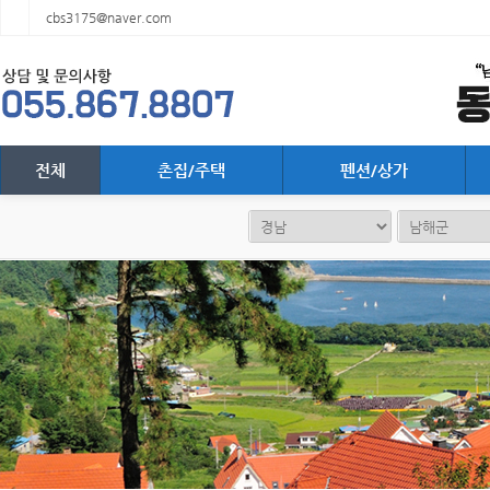
cbs3175@naver.com
전체
촌집/주택
펜션/상가