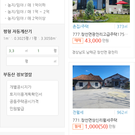
- 농지/임야 / 매 1억이하
- 농지/임야 / 매 1억 ~ 2억
- 농지/임야 / 매 2억이상
촌집/주택
373㎡
평형 자동계산기
777.창선면광천리고급주택175㎡(53평)
1m² ≒ 0.3025평 / 1평 ≒ 3.3058m²
43,000
만원
매매
㎡
평
경상남도 남해군 창선면 광천리
평
㎡
부동산 정보열람
개별공시지가
토지이용계획확인서
공동주택공시가격
민원발급
전
월세
962㎡
771.창선면상신리
월세
주택
1,000(50)
만원
월세